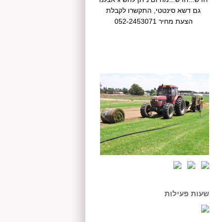
גם דשא סינטטי, התקשרו לקבלת
הצעת מחיר 052-2453071
יש לכם שאלה ? אל תהססו ליצור
להצעת מחיר אנא צרו קשר בטלפון
עימנו קשר 052-2453071
052-2453071
שעות פעילות